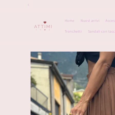
Vai
direttamente
ai contenuti
Home
Nuovi arrivi
Acces
Tronchetti
Sandali con tac
Passa alle
informazioni
sul prodotto