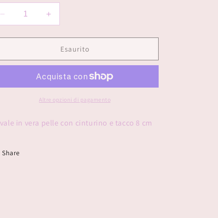
disponibile
disponibile
disponibile
disponibile
disponibile
Diminuisci
Aumenta
quantità
quantità
per
per
Stivale
Stivale
Esaurito
risvolto
risvolto
Altre opzioni di pagamento
ivale in vera pelle con cinturino e tacco 8 cm
Share