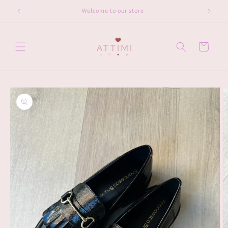
Vai
direttamente
Welcome to our store
ai contenuti
Carrello
Passa alle
informazioni
sul prodotto