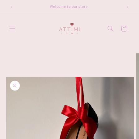
Vai
direttamente
Welcome to our store
ai contenuti
Carrello
Passa alle
informazioni
sul prodotto